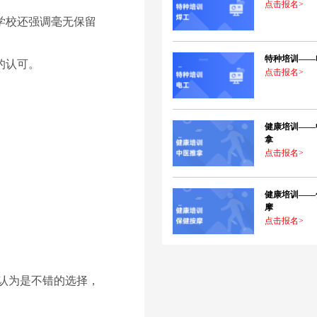
点击报名>
学校还强调毫无保留
特种培训——
的认可。
点击报名>
健康培训——
拿
点击报名>
健康培训——
摩
点击报名>
认为是不错的选择，