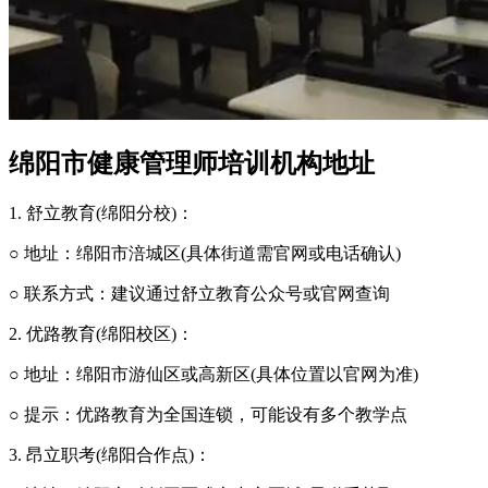
绵阳市健康管理师培训机构地址
1. 舒立教育(绵阳分校)：
○ 地址：绵阳市涪城区(具体街道需官网或电话确认)
○ 联系方式：建议通过舒立教育公众号或官网查询
2. 优路教育(绵阳校区)：
○ 地址：绵阳市游仙区或高新区(具体位置以官网为准)
○ 提示：优路教育为全国连锁，可能设有多个教学点
3. 昂立职考(绵阳合作点)：