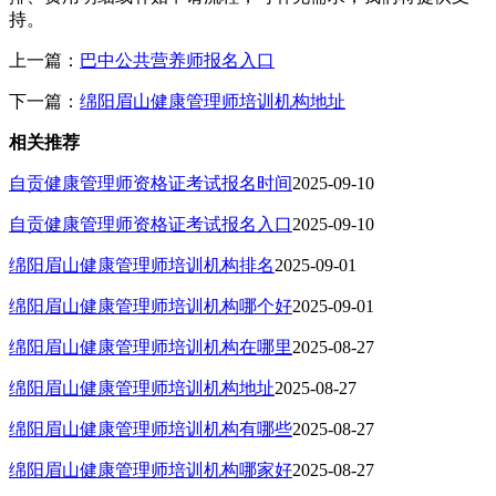
持。
上一篇：
巴中公共营养师报名入口
下一篇：
绵阳眉山健康管理师培训机构地址
相关推荐
自贡健康管理师资格证考试报名时间
2025-09-10
自贡健康管理师资格证考试报名入口
2025-09-10
绵阳眉山健康管理师培训机构排名
2025-09-01
绵阳眉山健康管理师培训机构哪个好
2025-09-01
绵阳眉山健康管理师培训机构在哪里
2025-08-27
绵阳眉山健康管理师培训机构地址
2025-08-27
绵阳眉山健康管理师培训机构有哪些
2025-08-27
绵阳眉山健康管理师培训机构哪家好
2025-08-27