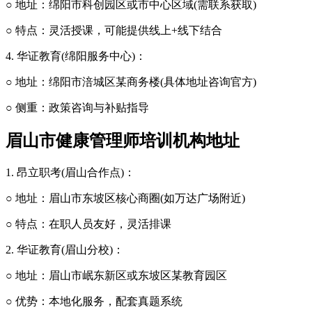
○ 地址：绵阳市科创园区或市中心区域(需联系获取)
○ 特点：灵活授课，可能提供线上+线下结合
4. 华证教育(绵阳服务中心)：
○ 地址：绵阳市涪城区某商务楼(具体地址咨询官方)
○ 侧重：政策咨询与补贴指导
眉山市健康管理师培训机构地址
1. 昂立职考(眉山合作点)：
○ 地址：眉山市东坡区核心商圈(如万达广场附近)
○ 特点：在职人员友好，灵活排课
2. 华证教育(眉山分校)：
○ 地址：眉山市岷东新区或东坡区某教育园区
○ 优势：本地化服务，配套真题系统